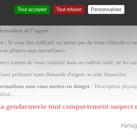
Tout accepter
Tout refuser
Personnaliser
es personnes qui s'approchent de votre véhicule de manière in
 demandent de l’argent.
re
: Si vous êtes sollicité, ne sortez pas de votre véhicule et n
os affaires sans surveillance.
crocs tentent de vous conduire dans un endroit isolé, ne les su
usez poliment toute demande d'argent ou aide financière.
ormations sans vous mettre en danger
: Description physiq
lisé...
la gendarmerie tout comportement suspect e
Partag