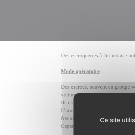
Des escroqueries à l'irlandaise on
Mode opératoire
:
Des escrocs, souvent en groupe vo
voiture, accident, vol de documen
Ils utilisent des techniques de ma
L’arnaque à l’irlandaise survient 
fréquentées.
Ce site util
Cependant, il est tout à fait possi