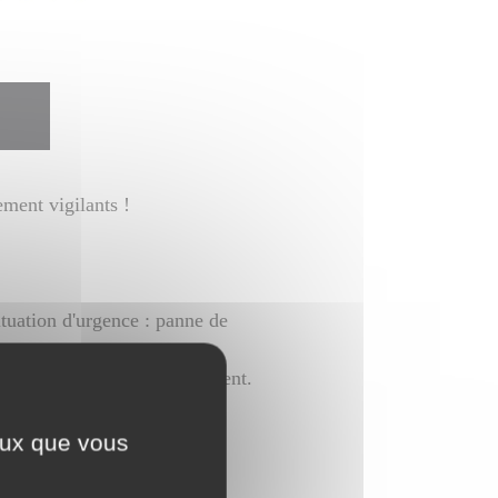
ement vigilants !
tuation d'urgence : panne de
 et à leur remettre de l'argent.
 aires de repos sont très
ceux que vous
temps et en tout lieu.