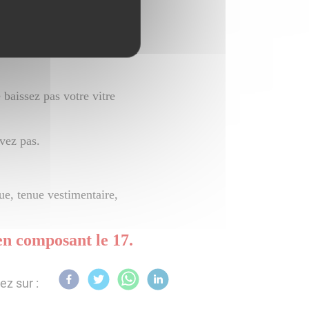
attendue, surtout si elles
e baissez pas votre vitre
ivez pas.
ue, tenue vestimentaire,
n composant le 17.
ez sur :