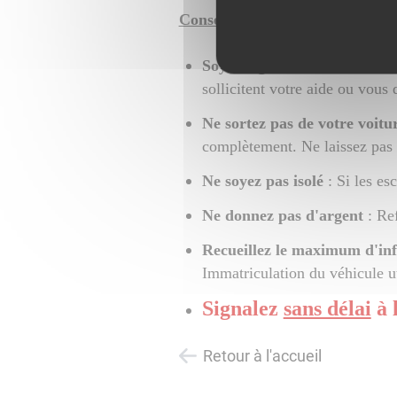
Conseils
:
Soyez vigilant
: Méfiez-vous d
sollicitent votre aide ou vous
Ne sortez pas de votre voitu
complètement. Ne laissez pas v
Ne soyez pas isolé
: Si les es
Ne donnez pas d'argent
: Ref
Recueillez le maximum d'inf
Immatriculation du véhicule uti
Signalez
sans délai
à 
Retour à l'accueil