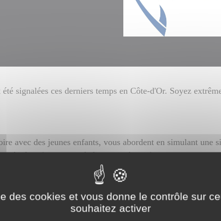
t été signalées ces derniers temps en Côte-d'Or. Soyez extrêm
ire avec des jeunes enfants, vous abordent en simulant une si
ts, dysfonctionnement de leur carte bancaire, etc.
nipulation psychologique pour vous inciter à baisser votre garde
particulièrement lors des périodes de vacances scolaires, où les
ise des cookies et vous donne le contrôle sur 
ble de se retrouver confronté à ce genre d’escroquerie en tout 
souhaitez activer