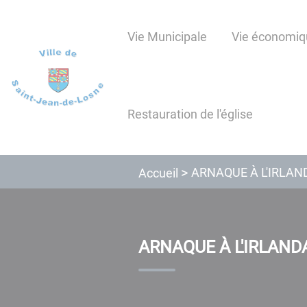
Lien
Lien
Lien
Lien
Panneau de gestion des cookies
d'accès
d'accès
d'accès
d'accès
Vie Municipale
Vie économiq
rapide
rapide
rapide
rapide
au
au
à
au
menu
contenu
la
pied
principal
recherche
de
Restauration de l'église
page
ARNAQUE À L'IRLAN
Accueil
ARNAQUE À L'IRLAND