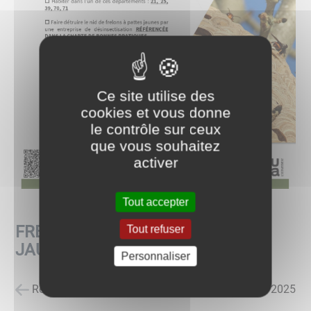
Ce site utilise des
cookies et vous donne
le contrôle sur ceux
que vous souhaitez
activer
Tout accepter
FRELON ASIATIQUE À PATTES
Tout refuser
JAUNES
Personnaliser
Retour à la liste des actualités
posté le
26/08/2025