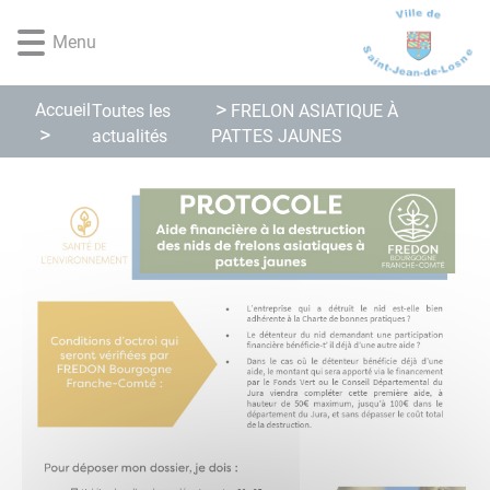
Lien
Lien
Lien
Lien
Panneau de gestion des cookies
d'accès
d'accès
d'accès
d'accès
Menu
rapide
rapide
rapide
rapide
au
au
à
au
Accueil
Toutes les
FRELON ASIATIQUE À
menu
contenu
la
pied
actualités
PATTES JAUNES
principal
recherche
de
page