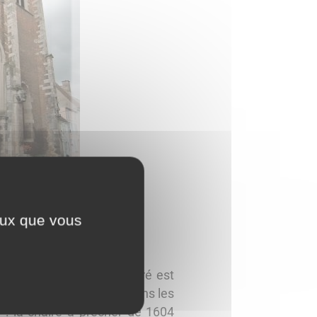
ceux que vous
sées, dont le clocher carré est
sur le grand portail et dans les
r : la chaire à prêcher de 1604