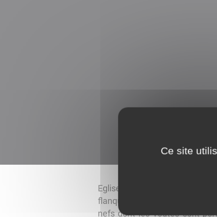
Ce site util
Eglise en briques construite a
flanqué de deux clochetons couv
nefs dont les voûtes sont port