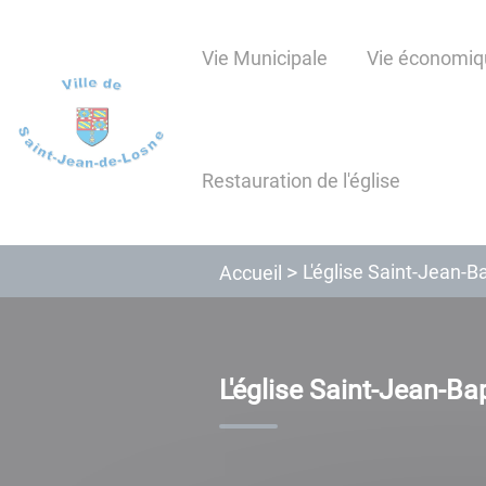
Lien
Lien
Lien
Lien
Panneau de gestion des cookies
d'accès
d'accès
d'accès
d'accès
Vie Municipale
Vie économiq
rapide
rapide
rapide
rapide
au
au
à
au
menu
contenu
la
pied
principal
recherche
de
Restauration de l'église
page
L'église Saint-Jean-B
Accueil
L'église Saint-Jean-Ba