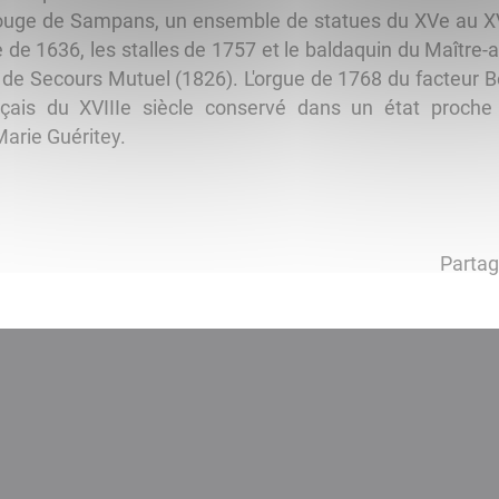
uge de Sampans, un ensemble de statues du XVe au XVIII
de 1636, les stalles de 1757 et le baldaquin du Maître-au
 de Secours Mutuel (1826). L'orgue de 1768 du facteur Bén
ais du XVIIIe siècle conservé dans un état proche 
arie Guéritey.
Partag