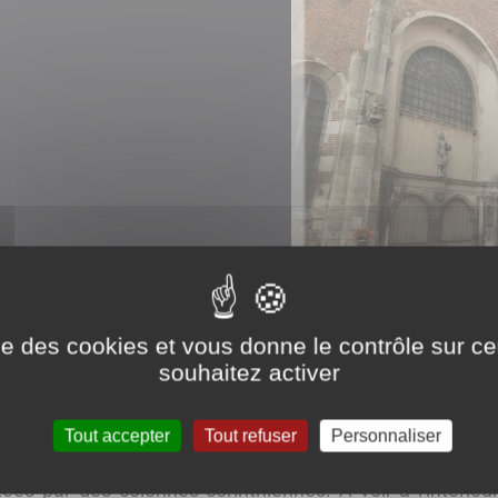
ise des cookies et vous donne le contrôle sur 
souhaitez activer
u XVIe siècle, de style ogival, couverte de tuiles vernis
Tout accepter
Tout refuser
Personnaliser
erts d'ardoises. L'influence de la Renaissance est visible 
ées par des colonnes corinthiennes. A voir à l'intérieu