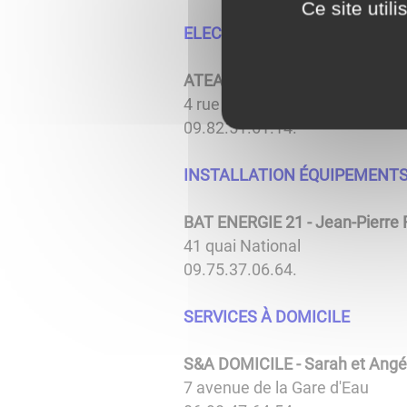
Ce site util
ELECTRICITÉ GÉNÉRALE ET 
ATEA 21 - Thierry AMBERT
4 rue du Château
09.82.51.61.14.
INSTALLATION ÉQUIPEMENTS
BAT ENERGIE 21 -
Jean-Pierre
41 quai National
09.75.37.06.64.
SERVICES À DOMICILE
S&A DOMICILE - Sarah et Angé
7 avenue de la Gare d'Eau