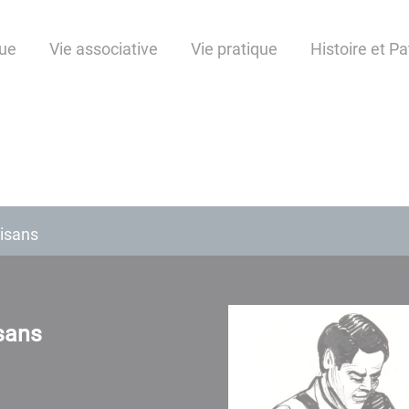
ue
Vie associative
Vie pratique
Histoire et P
tisans
isans