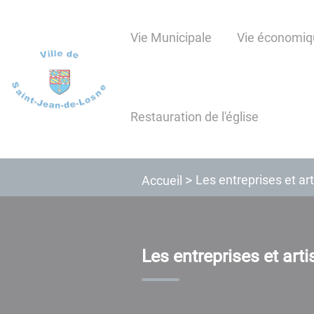
Lien
Lien
Lien
Lien
Panneau de gestion des cookies
d'accès
d'accès
d'accès
d'accès
Vie Municipale
Vie économiq
rapide
rapide
rapide
rapide
au
au
à
au
menu
contenu
la
pied
principal
recherche
de
Restauration de l'église
page
Les entreprises et ar
Accueil
Les entreprises et art