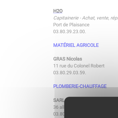
H2O
Capitainerie - Achat, vente, 
Port de Plaisance
03.80.39.23.00.
MATÉRIEL AGRICOLE
GRAS Nicolas
11 rue du Colonel Robert
03.80.29.03.59.
PLOMBERIE-CHAUFFAGE
SARL GAUTHIER
36 allée des Bastions du Wauxh
03.80.29.09.03.