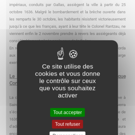
impériaux, conduits par Gallas, assiègent la ville à partir du 25
octobre 1636. Malgré le bombardement et la brèche ouverte dans
les remparts le 30 octobre, les habitants résistent victorieusement
jusqu’à ce que les français, ayant à leur tête le Colonel Rantzau, ne
viennent enfin le 2 novembre prendre à revers les assiégeants déjà
considérablement gênés par la crue de la Saône.
En reconnaissance de cette « Belle Défense », Louis XIII accorda
aux habitants, par lettre patente de décembre 1636, une large
exemption d’impôts qui fut renouvelée jusqu’à la Révolution.
Ce site utilise des
cookies et vous donne
Le XVIIIe Siècle, la Révolution et l'Epoque
le contrôle sur ceux
Contemporaine
que vous souhaitez
activer
La
conquête de la Franche-Comté par Louis XIV, en 1674, enlève à
e
Saint-Jean-de-Losne son rôle militaire et le XVIII
siècle verra
Tout accepter
s’écrouler petit à petit les remparts de briques, témoins du siège de
1636. Saint-Jean-de-Losne reste un centre de commerce et
Tout refuser
d’administration locale. Sous l’Empire, Saint-Jean-de-Losne aura
encore l’occasion de se distinguer : en 1814, la ville subi le siège des