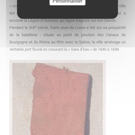
Personnaliser
« coalisés » poursuivant les restes de l’armée de Napoléon ; la ville
dut capituler, mais l’Empereur, pendant les Cents-Jours, lui a
accordé la Légion d’Honneur, qui figure toujours sur son blason.
e
Pendant le XIX
siècle, Saint-Jean-de-Losne a tiré sur sa prospérité
de la batellerie : située au point de jonction des Canaux de
Bourgogne et du Rhône au Rhin avec la Saône, la ville aménage un
véritable port fluvial en creusant la « Gare d’Eau » de 1840 à 1848.