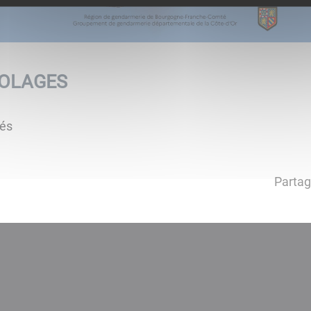
IOLAGES
tés
Partag